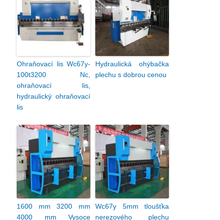
Ohraňovací lis Wc67y-
Hydraulická ohýbačka
100t3200 Nc,
plechu s dobrou cenou
ohraňovací lis,
hydraulický ohraňovací
lis
1600 mm 3200 mm
Wc67y 5mm tloušťka
4000 mm Vysoce
nerezového plechu