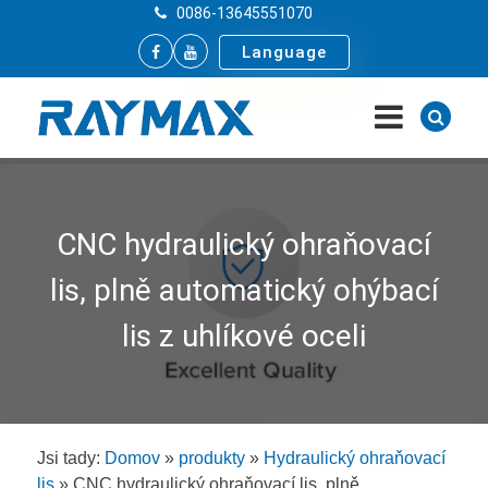
0086-13645551070
Language
CNC hydraulický ohraňovací
lis, plně automatický ohýbací
lis z uhlíkové oceli
Jsi tady:
Domov
»
produkty
»
Hydraulický ohraňovací
lis
»
CNC hydraulický ohraňovací lis, plně