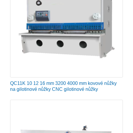
mm.
Poznámka: střižná tloušťka plechových nůžek se
vztahuje k materiálu ocelového plechu Q235 (pevnost
ve smyku 450 Mpa), tloušťka plechu tahové pevnosti
se zvyšuje, maximální řezná tloušťka klesá. U
hydraulického nůžkového stroje s maximální tloušťkou
řezu 16 mm je tloušťka střihu desky Q345 13 mm,
zatímco pro schopnost řezání 8 mm ocelového
QC11K 10 12 16 mm 3200 4000 mm kovové nůžky
plechu Q235 je tloušťka desky Q345 6 mm.
na gilotinové nůžky CNC gilotinové nůžky