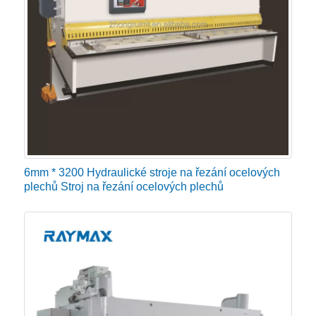
● Postel
Lůžko hydraulických nůžek na prodej je místo, kde
bude operátor pracovat a podávat materiál do nožů.
Lůžko je oporou jak pro stříhací čepel, tak pro
materiál. Lůžko podpírá nůž a materiál při jeho
podávání do stroje. Je důležité, aby vaše postel byla
těžká a stabilní, aby unesla požadavky na čepel,
materiál a provoz.
6mm * 3200 Hydraulické stroje na řezání ocelových
plechů Stroj na řezání ocelových plechů
● Pravoúhlé rameno
Jak název napovídá, pravoúhlé rameno se používá ke
srovnávání materiálu – řezání materiálu pod úhlem 90
stupňů. Pravoúhlé rameno musí být bezpečné a
přesné. Podívejte se na konstrukci a výrobu ramene,