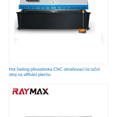
● Systém měření
Ujistěte se, že váš stroj na stříhání plechu obsahuje
systém měření nebo nazývaný „zarážky“. Ty pomáhají
operátorům provádět konzistentní, rychlé a efektivní
řezy s přesností, takže nemusí ručně měřit každý řez,
který provedou. Obvykle jsou tyto měřiče nebo dorazy
v zadní části hydraulického nůžkového stroje, aby
pomohly obsluze a lze je nastavit podle potřeby.
Hot Selling převodovka CNC ohraňovací lis ruční
stroj na stříhání plechu
● Řízení smyku
Jednoduché nůžky využívají ruční kolo s ručním
ovládáním ve spojení se spojkovým-nožním pedálem.
Pokročilejší vybavení je programovatelné a nabízí
operátorovi úlevu od ručního ovládání. Před nákupem