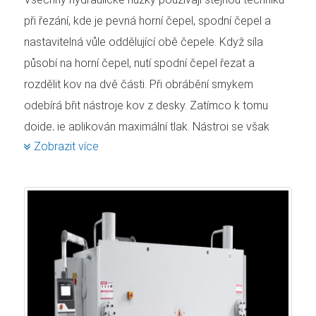
při řezání, kde je pevná horní čepel, spodní čepel a
nastavitelná vůle oddělující obě čepele. Když síla
působí na horní čepel, nutí spodní čepel řezat a
rozdělit kov na dvě části. Při obrábění smykem
odebírá břit nástroje kov z desky. Zatímco k tomu
dojde, je aplikován maximální tlak. Nástroj se však
Zobrazit více
kovu dotkne pouze jednou.
Hydraulické nůžky se v průmyslových aplikacích
používají již mnoho let. Tyto hydraulické nůžky na
prodej mohou snadno a přesně řezat a stříhat mnoho
různých typů oceli různých velikostí. Existují různé typy
těchto strojů, které se používají po celém světě. Mezi
tyto typy patří nůžky s výkyvným paprskem, gilotinové
nůžky, válečkové nůžky a tak dále. U hydraulického