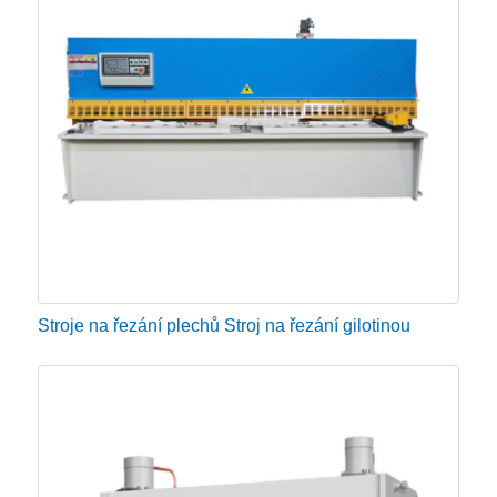
nůžek
Často kontrolujte mezeru mezi čepelí a upravte
mezeru podle tloušťky různých materiálů;
Čepel musí být udržována ostrá a na povrchu řezu
nesmí být jizva, šev řezaný plynem a vyčnívající otřepy.
Při seřizování musí být stroj zastaven, aby se předešlo
úrazům osob a strojů.
Pokud zjistíte abnormální hluk nebo jev přehřívání
Stroje na řezání plechů Stroj na řezání gilotinou
olejové nádrže během provozu, měli byste okamžitě
zastavit stříhací stroj a zkontrolovat, nejvyšší teplota
olejové nádrže nesmí překročit 60 °C.
Nestříhejte proužky, aby nedošlo k poškození stroje.
Velikost řezu nejužšího listu nesmí být menší než 40