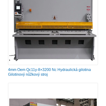
4mm Oem Qc11y-8×3200 Nc Hydraulická gilotina
Gilotinový nůžkový stroj