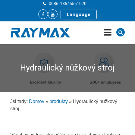
0086-13645551070
Language
Hydraulický nůžkový stroj
Jsi tady:
Domov
»
produkty
»
Hydraulický nůžkový
stroj
Všechny hydraulické nůžky používají stejnou techniku