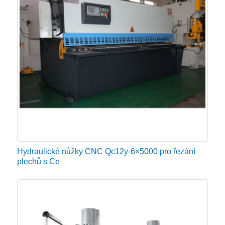
Hydraulické nůžky CNC Qc12y-6×5000 pro řezání
plechů s Ce