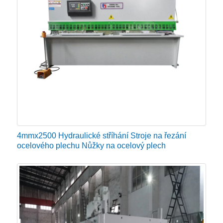
se ujistěte, že váš hydraulický nůžkový stroj je ten,
který provozuje.
Výhody hydraulických nůžek
Hydraulické nůžky jsou rychlé a přesné a usnadňují
řezání velkého množství kovů v továrnách.
Hydraulický systém nůžek na plech využívá pokročilý
integrovaný hydraulický systém, který může nejen
4mmx2500 Hydraulické stříhání Stroje na řezání
snížit instalaci potrubí, ale také zaručit bezpečnost a
ocelového plechu Nůžky na ocelový plech
spolehlivost provozu.
Hydraulické nůžky na prodej zajišťují kov s křečemi při
stříhání a tím zajišťují hladké řezy a dokonce i 90
stupňů. Na trhu existuje široká škála strojů na stříhání