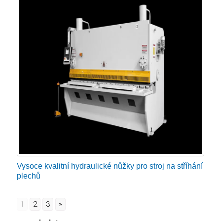
Vysoce kvalitní hydraulické nůžky pro stroj na stříhání
plechů
1
2
3
»