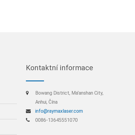
Kontaktní informace
Bowang District, Ma'anshan City,
Anhui, Čína
info@raymaxlaser.com
0086-13645551070