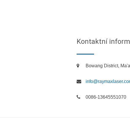
Kontaktní infor
Bowang District, Ma'a
info@raymaxlaser.c
0086-13645551070