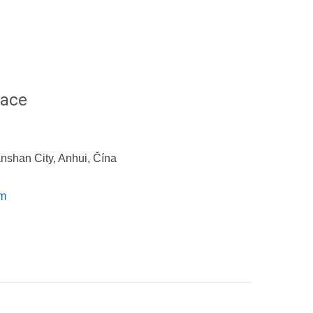
mace
nshan City, Anhui, Čína
om