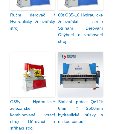
Ruční děrovač /
60t Q35-16 Hydraulické
Hydraulický železářský
železářské stroje
stroj
Stříhání Děrování
Ohýbací a vrubovací
stroj
Q35y Hydraulické
Stabilní práce Qc12k
železářské
6mm * 2500mm
kombinované vrtací
hydraulické nůžky s
stroje Děrovací a
nízkou cenou
stříhací stroj