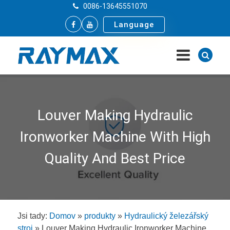
0086-13645551070
Language
Louver Making Hydraulic
Ironworker Machine With High
Quality And Best Price
Jsi tady:
Domov
»
produkty
»
Hydraulický železářský
stroj
»
Louver Making Hydraulic Ironworker Machine