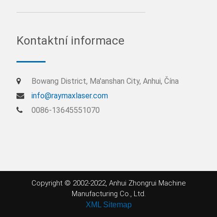
Kontaktní informace
Bowang District, Ma'anshan City, Anhui, Čína
info@raymaxlaser.com
0086-13645551070
Copyright © 2002-2022, Anhui Zhongrui Machine
Manufacturing Co., Ltd.
XML Sitemap