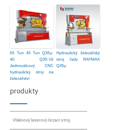
65 Tun 45 Tun Q35y-
Hydraulický železářský
40 Q35-16
stroj řady RAYMAX
Jednoválcový CNC
Q35y
hydraulický stroj na
železářství
produkty
Vláknový laserový řezací stroj