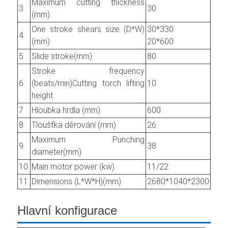
Maximum cutting thickness
3
30
(mm)
One stroke shears size (D*W)
30*330
4
(mm)
20*600
5
Slide stroke(mm)
80
Stroke frequency
6
(beats/min)Cutting torch lifting
10
height
7
Hloubka hrdla (mm)
600
8
Tloušťka děrování (mm)
26
Maximum Punching
9
38
diameter(mm)
10
Main motor power (kw)
11/22
11
Dimensions (L*W*H)(mm)
2680*1040*2300
Hlavní konfigurace